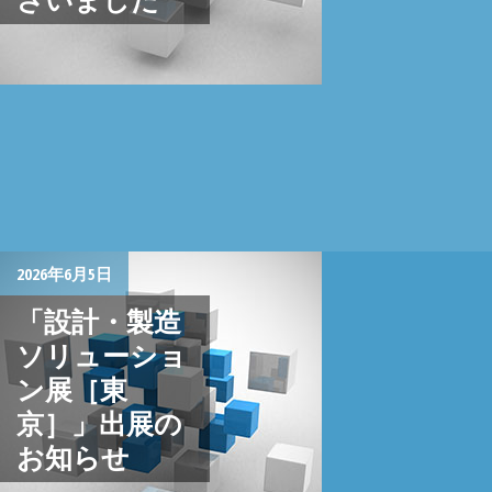
2026年6月5日
「設計・製造
ソリューショ
ン展［東
京］」出展の
お知らせ