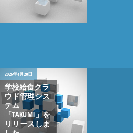
2026年4月20日
学校給食クラ
ウド管理シス
テム
「TAKUMI」を
リリースしま
した